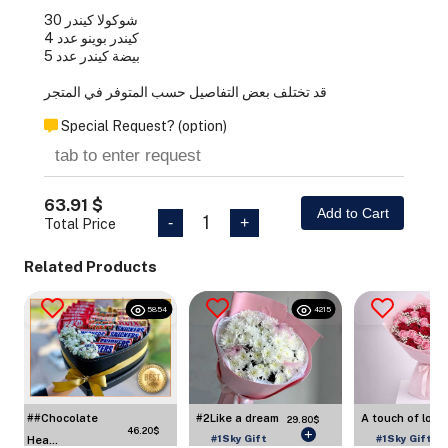
شوكولا كيندر 30
كيندر بوينو عدد 4
بيضة كيندر عدد 5
قد تختلف بعض التفاصيل حسب المتوفر في المتجر
Special Request? (option)
63.91 $
Add to Cart
1
-
+
Total Price
Related Products
5854
4215
A touch of lov...
#2Like a dream
##Chocolate
29.80$
46.20$
#1Sky Gift
#1Sky Gift
Hea...